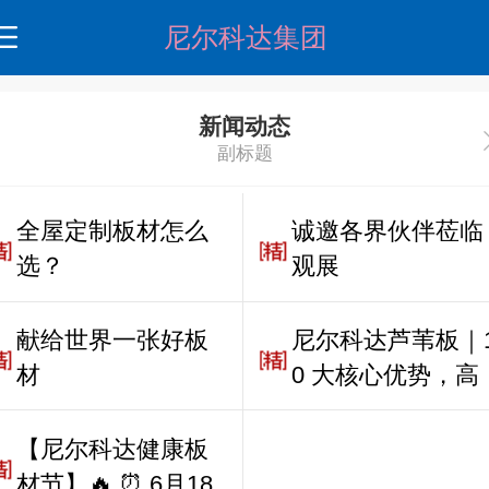
尼尔科达集团
新闻动态
副标题
全屋定制板材怎么
诚邀各界伙伴莅临
选？
观展
献给世界一张好板
尼尔科达芦苇板｜
材
0 大核心优势，高
端基材的硬实力
【尼尔科达健康板
材节】🔥 ⏰ 6月18